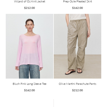
Wizard of Oz Knit Jacket
Prep-Style Pleated Skirt
Prix
Prix
$212.00
$162.00
habituel
habituel
Blush Pink Long Sleeve Tee
Olive Martini Parachute Pants
Prix
Prix
$162.00
$212.00
habituel
habituel