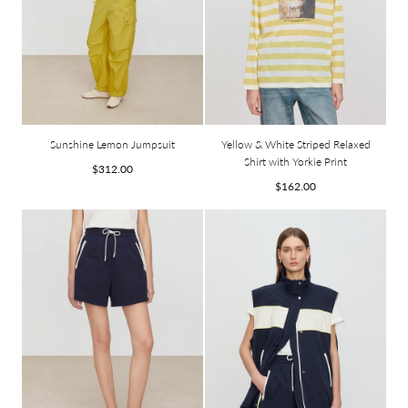
Sunshine Lemon Jumpsuit
Yellow & White Striped Relaxed
Shirt with Yorkie Print
Prix
$312.00
Prix
$162.00
habituel
habituel