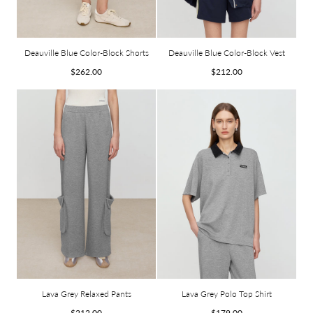
Deauville Blue Color-Block Shorts
Deauville Blue Color-Block Vest
Prix
Prix
$262.00
$212.00
habituel
habituel
Lava Grey Relaxed Pants
Lava Grey Polo Top Shirt
Prix
Prix
$212.00
$179.00