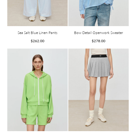
Sea Salt Blue Linen Pants
Bow Detail Openwork Sweater
Prix
Prix
$262.00
$278.00
habituel
habituel