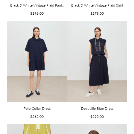
Black & White Vintage Plaid Pants
Black & White Vintage Plaid Shirt
Prix
Prix
$196.00
$278.00
habituel
habituel
Polo Collar Dress
Deauville Blue Dress
Prix
Prix
$262.00
$295.00
habituel
habituel