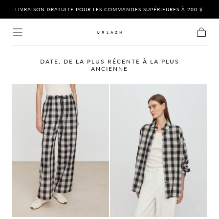
BY
O
LIVRAISON GRATUITE POUR LES COMMANDES SUPÉRIEURES À 200 $.
Aller au
contenu
Chariot
DATE, DE LA PLUS RÉCENTE À LA PLUS
ANCIENNE