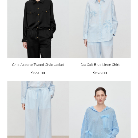
Chic Acetate Tweed-Style Jacket
Sea Salt Blue Linen Shirt
Prix
Prix
$361.00
$328.00
habituel
habituel