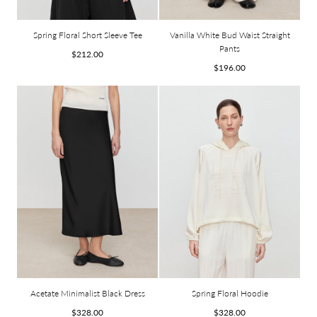
Spring Floral Short Sleeve Tee
Vanilla White Bud Waist Straight
Pants
Prix
$212.00
Prix
$196.00
habituel
habituel
Acetate Minimalist Black Dress
Spring Floral Hoodie
Prix
Prix
$328.00
$328.00