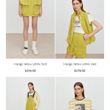
Mango Yellow Utility Skirt
Mango Yellow Utility Vest
Prix
Prix
$196.00
$278.00
habituel
habituel