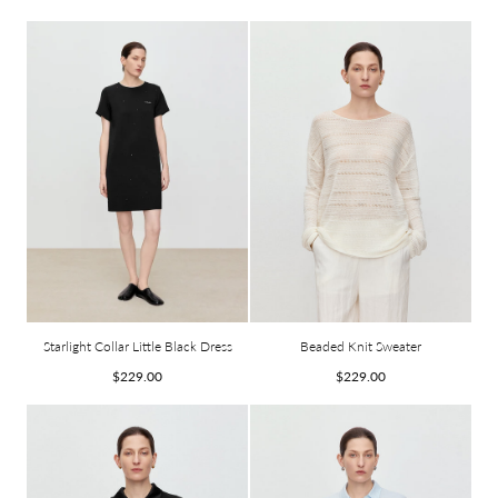
habituel
habituel
Starlight Collar Little Black Dress
Beaded Knit Sweater
Prix
Prix
$229.00
$229.00
habituel
habituel