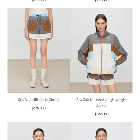
habituel
habituel
Sea Salt Milkshake Shorts
Sea Salt Milkshake Lightweight
Jacket
Prix
$196.00
Prix
$361.00
habituel
habituel